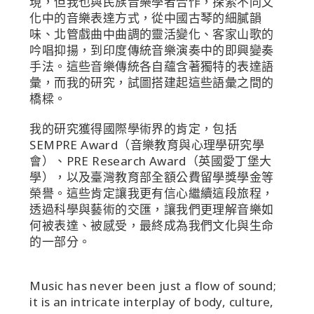
現，但我也與民族音樂學者合作，探索不同文
化中的音樂表達方式，從中國古琴的細膩韻
味、北管戲曲中曲調的靈活變化、客家山歌的
吟唱抑揚，到印度傳統音樂演奏中的即興變奏
手法。這些音樂傳統各自蘊含著獨特的表達語
彙，而我的研究，試圖搭建起這些語彙之間的
橋樑。
我的研究獲得國際學術界的肯定，包括
SEMPRE Award（音樂教育與心理學研究學
會）、PRE Research Award（英國愛丁堡大
學），以及臺灣教育部全額公費留學獎學金等
榮譽。這些肯定讓我更有信心繼續這段旅程，
透過科學與藝術的交匯，讓我們更理解音樂如
何被表達、被感受，最終成為我們文化與生命
的一部分。
Music has never been just a flow of sound;
it is an intricate interplay of body, culture,