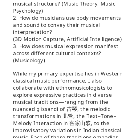
musical structure? (Music Theory, Music
Psychology)
2. How do musicians use body movements
and sound to convey their musical
interpretation?
(3D Motion Capture, Artificial Intelligence)
3. How does musical expression manifest
across different cultural contexts?
(Musicology)
While my primary expertise lies in Western
classical music performance, I also
collaborate with ethnomusicologists to
explore expressive practices in diverse
musical traditions—ranging from the
nuanced glissandi of 古琴, the melodic
transformations in 北管, the Text–Tone–
Melody Interaction in 客家山歌, to the
improvisatory variations in Indian classical
music. Each of these traditions embodies