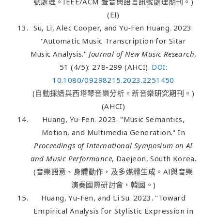
號處理。IEEE/ACM 聲音與語言訊號處理期刊。)
(EI)
Su, Li, Alec Cooper, and Yu-Fen Huang. 2023.
"Automatic Music Transcription for Sitar
Music Analysis."
Journal of New Music Research
,
51 (4/5): 278-299 (AHCI).
DOI:
10.1080/09298215.2023.2251450
(自動採譜與西塔琴音樂分析。新音樂研究期刊。)
(AHCI)
Huang, Yu-Fen. 2023. "Music Semantics,
Motion, and Multimedia Generation." In
Proceedings of International Symposium on AI
and Music Performance
, Daejeon, South Korea.
(音樂語意、身體動作，及多媒體生成。AI與音樂
演奏國際研討會，韓國。)
Huang, Yu-Fen, and Li Su. 2023. "Toward
Empirical Analysis for Stylistic Expression in