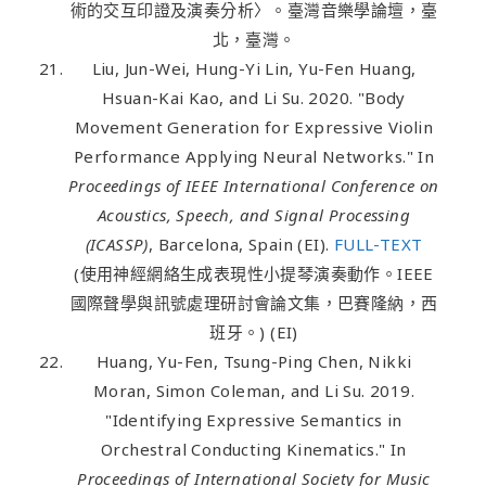
術的交互印證及演奏分析〉。臺灣音樂學論壇，臺
北，臺灣。
Liu, Jun-Wei, Hung-Yi Lin, Yu-Fen Huang,
Hsuan-Kai Kao, and Li Su. 2020. "Body
Movement Generation for Expressive Violin
Performance Applying Neural Networks." In
Proceedings of IEEE International Conference on
Acoustics, Speech, and Signal Processing
(ICASSP)
, Barcelona, Spain (EI).
FULL-TEXT
(使用神經網絡生成表現性小提琴演奏動作。IEEE
國際聲學與訊號處理研討會論文集，巴賽隆納，西
班牙。) (EI)
Huang, Yu-Fen, Tsung-Ping Chen, Nikki
Moran, Simon Coleman, and Li Su. 2019.
"Identifying Expressive Semantics in
Orchestral Conducting Kinematics." In
Proceedings of International Society for Music