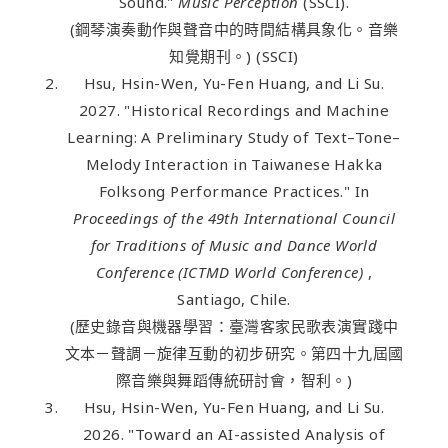
Sound."
Music Perception
(SSCI).
(鋼琴演奏動作與聲音中的時間結構具象化。音樂
知覺期刊。) (SSCI)
Hsu, Hsin-Wen, Yu-Fen Huang, and Li Su.
2027. "Historical Recordings and Machine
Learning: A Preliminary Study of Text–Tone–
Melody Interaction in Taiwanese Hakka
Folksong Performance Practices." In
Proceedings of the 49th International Council
for Traditions of Music and Dance World
Conference (ICTMD World Conference)
,
Santiago, Chile.
(歷史錄音與機器學習：臺灣客家民歌表演實踐中
文本－聲調－旋律互動的初步研究。第四十九屆國
際音樂與舞蹈傳統研討會，智利。)
Hsu, Hsin-Wen, Yu-Fen Huang, and Li Su.
2026. "Toward an AI-assisted Analysis of