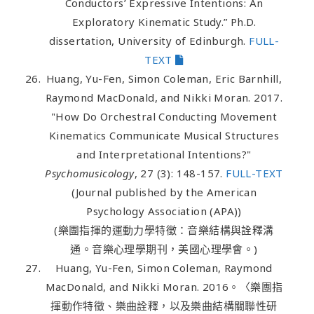
Conductors’ Expressive Intentions: An
Exploratory Kinematic Study.” Ph.D.
dissertation, University of Edinburgh.
FULL-
TEXT
Huang, Yu-Fen, Simon Coleman, Eric Barnhill,
Raymond MacDonald, and Nikki Moran. 2017.
"How Do Orchestral Conducting Movement
Kinematics Communicate Musical Structures
and Interpretational Intentions?"
Psychomusicology
, 27 (3): 148-157.
FULL-TEXT
(Journal published by the American
Psychology Association (APA))
(樂團指揮的運動力學特徵：音樂結構與詮釋溝
通。音樂心理學期刊，美國心理學會。)
Huang, Yu-Fen, Simon Coleman, Raymond
MacDonald, and Nikki Moran. 2016。〈樂團指
揮動作特徵、樂曲詮釋，以及樂曲結構關聯性研