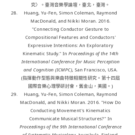
究〉。臺灣音樂學論壇，臺北，臺灣。
Huang, Yu-Fen, Simon Coleman, Raymond
MacDonald, and Nikki Moran. 2016.
"Connecting Conductor Gesture to
Compositional Features and Conductors'
Expressive Intentions: An Exploratory
Kinematic Study." In
Proceedings of the 14th
International Conference for Music Perception
and Cognition (ICMPC)
, San Francisco, USA.
(指揮動作型態與樂曲特徵相關性研究。第十四屆
國際音樂心理學研討會，舊金山，美國。)
Huang, Yu-Fen, Simon Coleman, Raymond
MacDonald, and Nikki Moran. 2016. "How Do
Conducting Movement's Kinematics
Communicate Musical Structures?" In
Proceedings of the 9th International Conference
of Systematic Musicology
, Jyvaskyla, Finland.